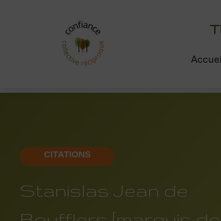
Aller
au
T
contenu
Accuei
CITATIONS
Stanislas Jean de
Boufflers [marquis de