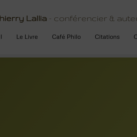
hierry Lallia
- conférencier & aute
l
Le Livre
Café Philo
Citations
C