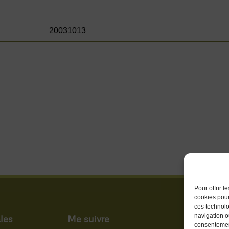
20031013
Pour offrir 
cookies pour
ces technolo
navigation ou
les
Me suivre
consentement