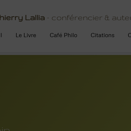
hierry Lallia
- conférencier & aute
l
Le Livre
Café Philo
Citations
C
in,