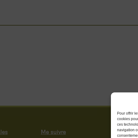
Pour offrir 
cookies pour
ces technolo
navigation ou
les
Me suivre
consentement