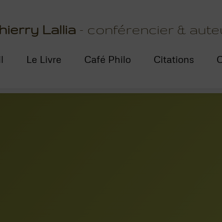
hierry Lallia
- conférencier & aute
l
Le Livre
Café Philo
Citations
C