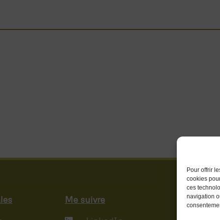
Pour offrir 
cookies pour
ces technolo
navigation ou
les
Me suivre
consentement