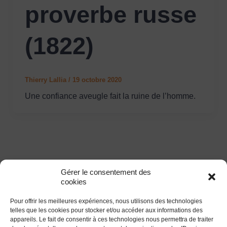
proverbe russe
(1822)
Thierry Lallia
/
19 octobre 2020
Une confiance aveugle fait la ruine de l’homme.
Gérer le consentement des
cookies
Pour offrir les meilleures expériences, nous utilisons des technologies
Liens
Informations légales
telles que les cookies pour stocker et/ou accéder aux informations des
appareils. Le fait de consentir à ces technologies nous permettra de traiter
Accueil
Mentions Légales