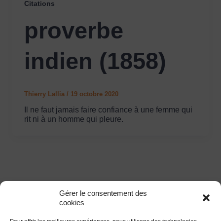
Citations
proverbe
indien (1858)
Thierry Lallia
/
19 octobre 2020
Il ne faut jamais faire confiance à une femme qui
rit ni à un homme qui pleure.
Gérer le consentement des
cookies