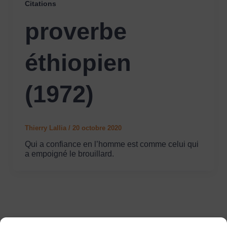
Citations
proverbe
éthiopien
(1972)
Thierry Lallia
/
20 octobre 2020
Qui a confiance en l’homme est comme celui qui
a empoigné le brouillard.